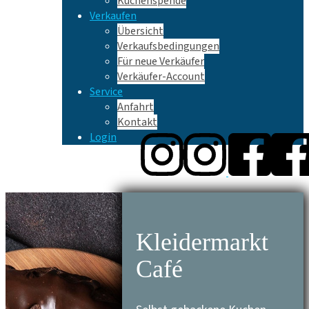
Kuchenspende
Verkaufen
Übersicht
Verkaufsbedingungen
Für neue Verkäufer
Verkäufer-Account
Service
Anfahrt
Kontakt
Login
Kleidermarkt
Café