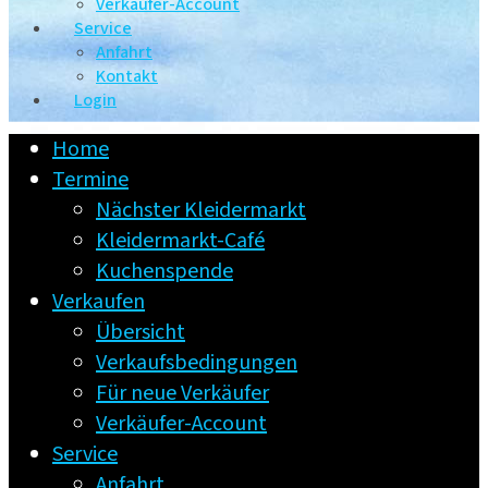
Verkäufer-Account
Service
Anfahrt
Kontakt
Login
Home
Termine
Nächster Kleidermarkt
Kleidermarkt-Café
Kuchenspende
Verkaufen
Übersicht
Verkaufsbedingungen
Für neue Verkäufer
Verkäufer-Account
Service
Anfahrt