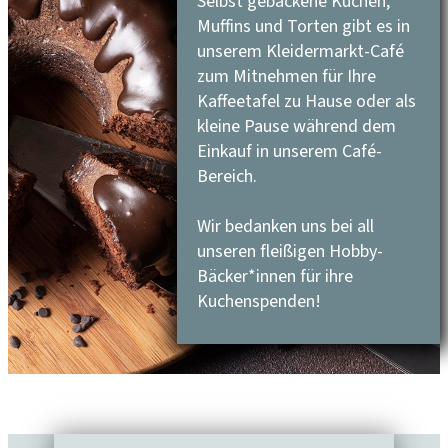
Selbst gebackene Kuchen,
Muffins und Torten gibt es in
unserem Kleidermarkt-Café
zum Mitnehmen für Ihre
Kaffeetafel zu Hause oder als
kleine Pause während dem
Einkauf in unserem Café-
Bereich.
Wir bedanken uns bei all
unseren fleißigen Hobby-
Bäcker*innen für ihre
Kuchenspenden!