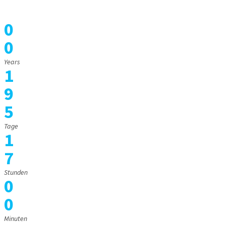
0
0
Years
1
9
5
Tage
1
7
Stunden
0
0
Minuten